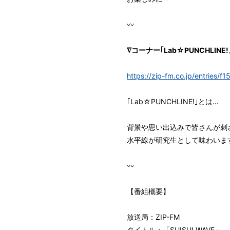
〰︎︎
∇コーナー｢Lab☆PUNCHLIN
https://zip-fm.co.jp/entries
｢Lab☆PUNCHLINE!｣とは…
背景や思い出込みで皆さんが刺
水平線が研究生として味わいま
〰︎︎
【番組概要】
放送局：ZIP-FM
タイトル：「SUISUI WAVE」