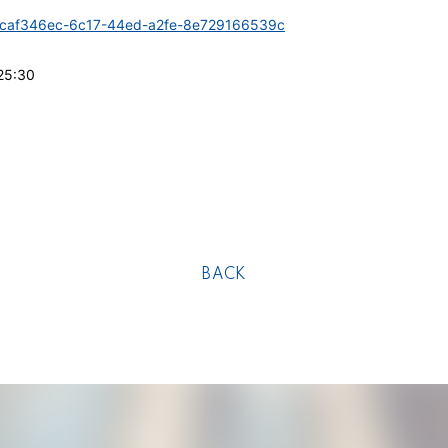
ms/caf346ec-6c17-44ed-a2fe-8e729166539c
5:30
BACK