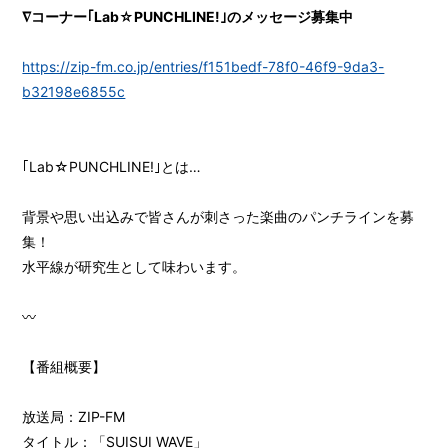
∇コーナー｢Lab☆PUNCHLINE!｣のメッセージ募集中
https://zip-fm.co.jp/entries/f151bedf-78f0-46f9-9da3-
b32198e6855c
｢Lab☆PUNCHLINE!｣とは…
背景や思い出込みで皆さんが刺さった楽曲のパンチラインを募
集！
水平線が研究生として味わいます。
〰︎︎
【番組概要】
放送局：ZIP-FM
タイトル：「SUISUI WAVE」